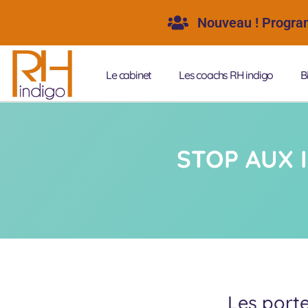
Nouveau ! Programm
Le cabinet
Les coachs RH indigo
B
STOP AUX 
Les porte