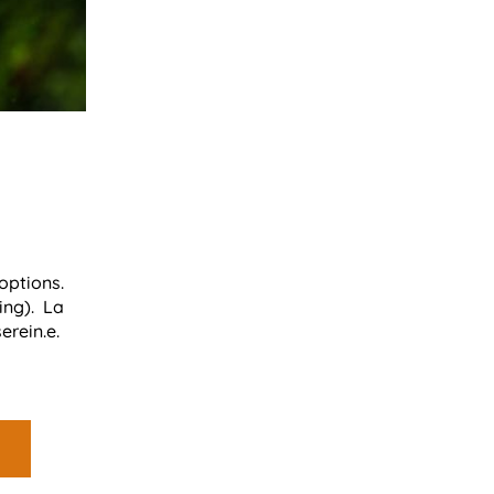
options.
ing). La
erein.e.