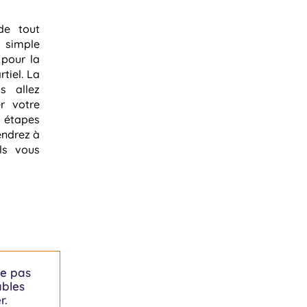
de tout
 simple
 pour la
tiel. La
s allez
r votre
s étapes
endrez à
ls vous
te pas
ables
r.