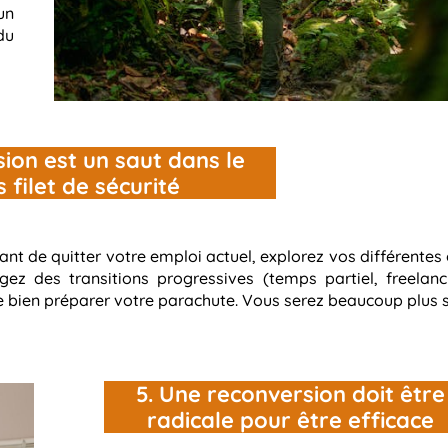
un
du
sion est un saut dans le
 filet de sécurité
ant de quitter votre emploi actuel, explorez vos différentes 
ez des transitions progressives (temps partiel, freelanc
de bien préparer votre parachute. Vous serez beaucoup plus s
5. Une reconversion doit être
radicale pour être efficace