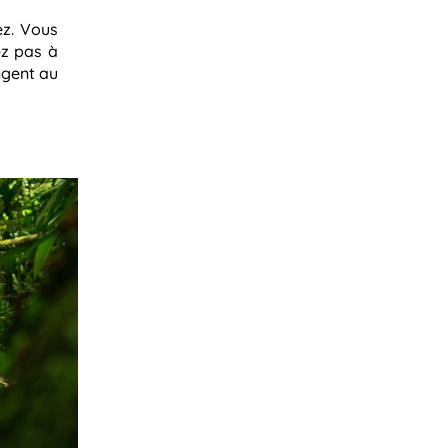
ez. Vous
ez pas à
ngent au