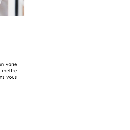
on varie
t mettre
ans vous