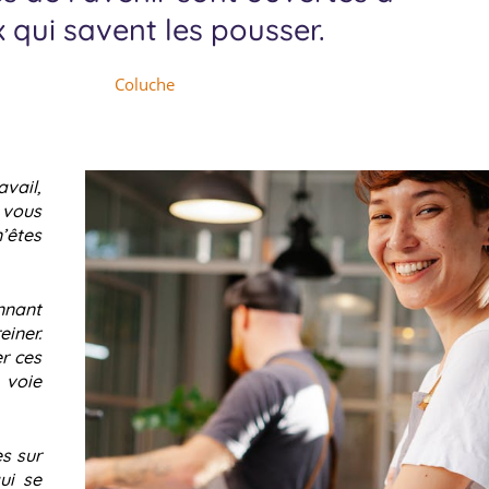
 qui savent les pousser.
Coluche
avail,
 vous
’êtes
nnant
iner.
er ces
voie
s sur
ui se