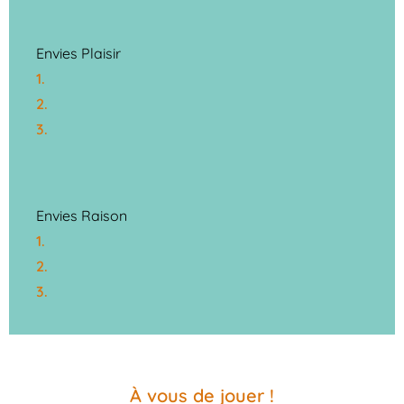
Envies Plaisir
1.
2.
3.
Envies Raison
1.
2.
3.
À vous de jouer !