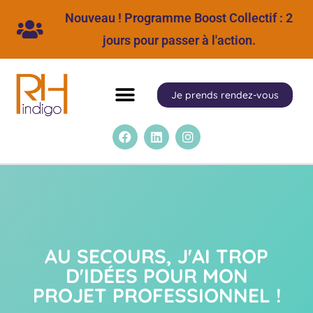
Nouveau ! Programme Boost Collectif : 2
jours pour passer à l'action.
Je prends rendez-vous
AU SECOURS, J'AI TROP
D'IDÉES POUR MON
PROJET PROFESSIONNEL !