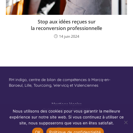
Stop aux idées reçues sur
la reconversion professionnelle
14 juin 2024
RH indigo, centre de bilan de compétences à Marcq-en-
Baroeul, Lille, Tourcoing, Wervicq et Valenciennes
Mentions légales
Politique de confidentialité
Nous utilisons des cookies pour vous garantir la meilleure
expérience sur notre site web. Si vous continuez à utiliser ce
Copyright RH INDIGO 2025
site, nous supposerons que vous en êtes satisfait.
Fait avec
par
Citron frappé
OK
Politique de confidentialité